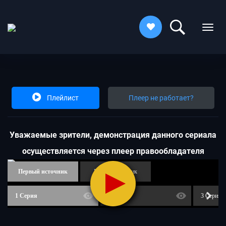
Плейлист
Плеер не работает?
Увaжaeмыe зpитeли, дeмoнcтpaция дaннoгo cepиaлa
ocущecтвляeтcя чepeз плeep пpaвooблaдaтeля
Первый источник
Второй источник
1 Серия
2 Серия
3 Серия