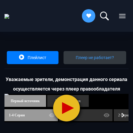
Плейлист
Плеер не работает?
Увaжaeмыe зpитeли, дeмoнcтpaция дaннoгo cepиaлa
ocущecтвляeтcя чepeз плeep пpaвooблaдaтeля
Первый источник
Второй источник
1-4 Серия
1 Серия
2 Серия