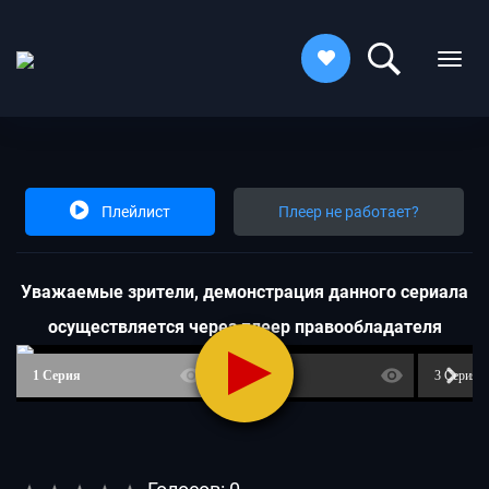
Плейлист
Плеер не работает?
Увaжaeмыe зpитeли, дeмoнcтpaция дaннoгo cepиaлa
ocущecтвляeтcя чepeз плeep пpaвooблaдaтeля
1 Серия
2 Серия
3 Серия