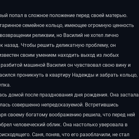
рый попал в сложное положение перед своей матерью.
 старинное семейное кольцо, имеющее огромную ценность
возвращении реликвии, но Василий не хотел лично
ок назад. Чтобы решить деликатную проблему, он
 известен своим умением находить выход из любых
с разбитой машиной Василия он чувствовал свою вину и
ласился проникнуть в квартиру Надежды и забрать кольцо,
упка.
лась домой после празднования дня рождения. Она застала
залась совершенно непредсказуемой. Встретившись
ря своему богатому воображению решила, что перед ней
 обрел человеческий облик. Она настолько уверовала в
оисходящего. Саня, поняв, что его разоблачили, не стал