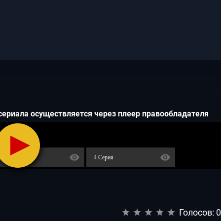
cepиaлa ocущecтвляeтcя чepeз плeep пpaвooблaдaтeля
3 Серия
4 Серия
Голосов: