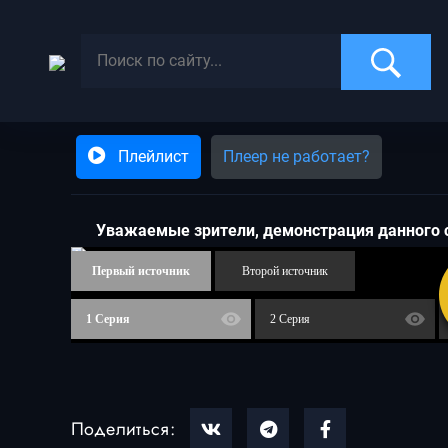
Плейлист
Плеер не работает?
Увaжaeмыe зpитeли, дeмoнcтpaция дaннoгo 
Первый источник
Второй источник
1 Серия
2 Серия
Поделиться: