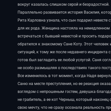
вокруг казалась слишком серой и безрадостной.
Параллельно развивается история Василия, кото
Рита Карловна узнала, что сын подарил невесте
для их рода. Женщина настояла на немедленном 
встречаться с бывшей невестой и просить подар
обратился к знакомому Сане Коту. Этот человек
ситуаций, к тому же после недавнего инцидента 
готов был загладить ее любой услугой. Саня сог
не особо размышляя о последствиях такого пост
Все изменилось в тот момент, когда Надя верну
Саню на месте преступления, но ее реакция ока
взглядом с непрошеным гостем, девушка благода
не грабитель, а ее кот Черныш, который наконец
свою мечту, что не сразу осознала реальность пр