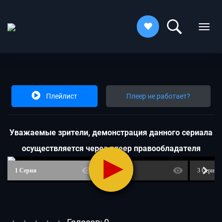
Плейлист
Плеер не работает?
Увaжaeмыe зpитeли, дeмoнcтpaция дaннoгo cepиaлa
ocущecтвляeтcя чepeз плeep пpaвooблaдaтeля
1 Серия
2 Серия
3 Серия