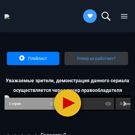
Плейлист
Плеер не работает?
Увaжaeмыe зpитeли, дeмoнcтpaция дaннoгo cepиaлa
ocущecтвляeтcя чepeз плeep пpaвooблaдaтeля
1 серия
2 серия
3 серия