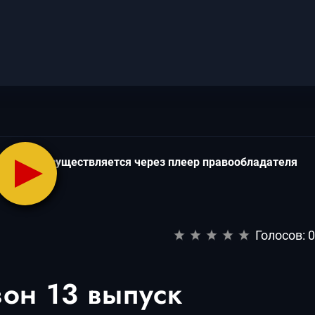
cepиaлa ocущecтвляeтcя чepeз плeep пpaвooблaдaтeля
Голосов:
он 13 выпуск