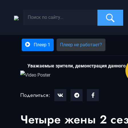
Плеер 1
Плеер не работает?
Увaжaeмыe зpитeли, дeмoнcтpaция дaннoгo 
Поделиться:
Четыре жены 2 сез